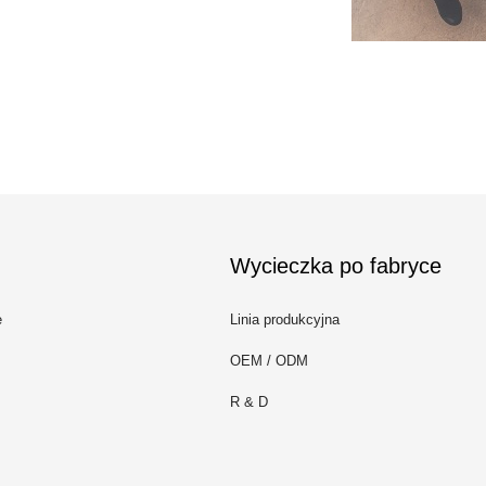
Wycieczka po fabryce
e
Linia produkcyjna
OEM / ODM
R & D