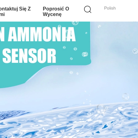
Polish
ntaktuj Się Z
Poprosić O
mi
Wycenę