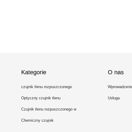
Kategorie
O nas
czujnik tlenu rozpuszczonego
Wprowadzeni
Optyczny czujnik tlenu
Usługa
rozpuszczonego
Czujnik tlenu rozpuszczonego w
wodzie
Chemiczny czujnik
zapotrzebowania na tlen