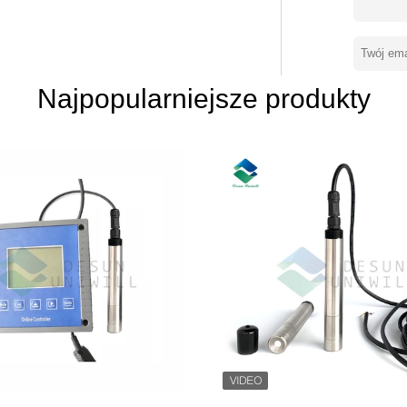
łamujemy bariery techniczne, poprawiamy
la branży monitorowania jakości wody z
 do monitorowania jakości wody w oparciu
tóra łączy inteligentne terminale i
u realizacji funkcji monitorowania
Najpopularniejsze produkty
k wyświetlanie danych w chmurze, zdalna
iej jakości i szczere profesjonalne usługi
łą optymalizację innowacyjnych produktów
dardów branżowych i współpracować z
tnego nieba za pomocą produktów wysokiej