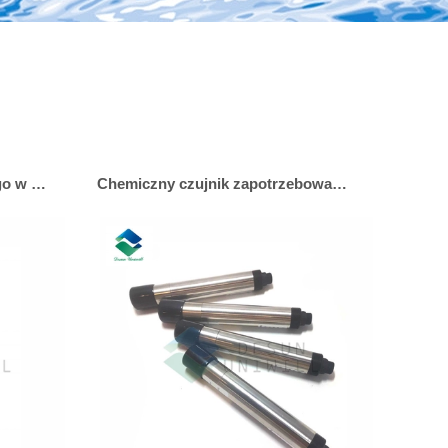
Czujnik tlenu rozpuszczonego w wodzie
Chemiczny czujnik zapotrzebowania na tlen