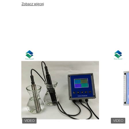
uniwersytetami i instytucjami naukowo-badawczymi, stale prze
Zobacz więcej
wydajność produktów i dostarczamy wysokiej jakości produkty d
wiodącą technologią.Uruchomiliśmy bezprzewodowe rozwiązanie
o obecnie szybko rozwijającą się technologię Internetu Rzeczy, k
tradycyjne wyświetlacze poprzez transmisję bezprzewodową w cel
jakości wody w czasie rzeczywistym i dynamicznych, takich ja
chmura kontroli oraz alarmy górnego i dolnego limitu. Desun Uniwill Electronics zdobył
jednogłośne uznanie klientów krajowych i zagranicznych za wysok
przedsprzedażne, w sprzedaży i po sprzedaży.W oparciu o ciąg
będziemy ściśle kontrolować jakość, ściśle przestrzegać stan
partnerami w celu ochrony zielonych gór, zielonych wód i błęki
jakości.