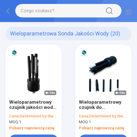
Wieloparametrowa Sonda Jakości Wody
(20)
Wieloparametrowy
Wieloparametrowy
czujnik jakości wody
czujnik do
online Sprzęt do
wieloparametrowego
Cena:
Determined by the number of specific orders
Cena:
Determined by the number of specific orders
testowania wody
systemu
MOQ:
1
MOQ:
1
POM
monitorowania
jakości wody
Pobierz najnowszą cenę
Pobierz najnowszą cenę