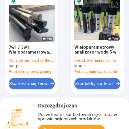
7w1 / 3w1
Wieloparametrowy
Wieloparametrowa
analizator wody 5 w 1
sonda jakości wody
Materiały POM
Cena:
Determined by the number of specific orders
Cena:
Determined by the number of specific orders
RS485 Tester jakości
Tester jakości wody
MOQ:
1
MOQ:
1
wody
Pobierz najnowszą cenę
Pobierz najnowszą cenę
Skontaktuj się teraz
Skontaktuj się teraz
Oszczędzaj czas
Pozwól nam skontaktować się z Tobą w
sprawie najlepszych produktów.