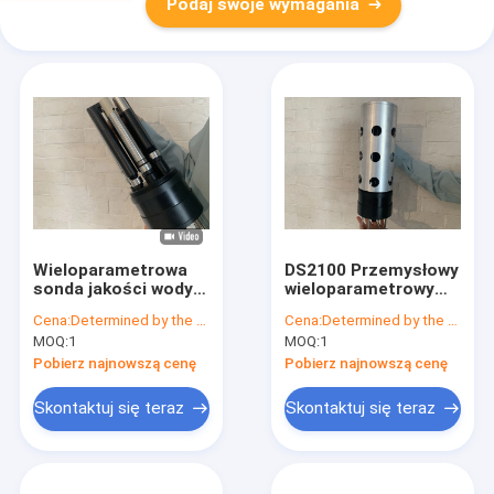
Podaj swoje wymagania
Wieloparametrowa
DS2100 Przemysłowy
sonda jakości wody
wieloparametrowy
Modbus, czujnik
analizator jakości
Cena:
Determined by the number of specific orders
Cena:
Determined by the number of specific orders
uzdatniania wody
wody RS485
MOQ:
1
MOQ:
1
Rs485
Pobierz najnowszą cenę
Pobierz najnowszą cenę
Skontaktuj się teraz
Skontaktuj się teraz