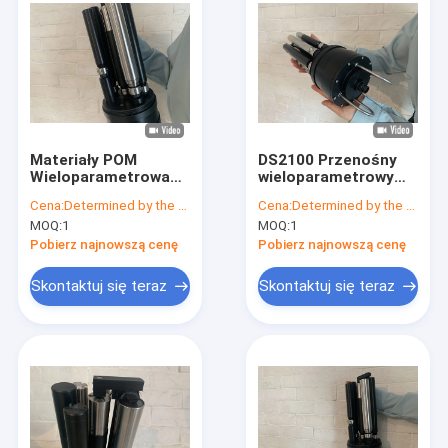
Materiały POM
DS2100 Przenośny
Wieloparametrowa
wieloparametrowy
jakość wody
czujnik uzdatniania
Cena:
Determined by the number of specific orders
Cena:
Determined by the number of specific orders
Stężenie szlamu
wody IP68
MOQ:
1
MOQ:
1
sondy
Pobierz najnowszą cenę
Pobierz najnowszą cenę
Skontaktuj się teraz
Skontaktuj się teraz
Dom
Produkty
O nas