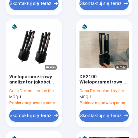
Skontaktuj się teraz
Skontaktuj się teraz
Wieloparametrowy
DS2100
analizator jakości
Wieloparametrowy
wody Urządzenia do
analizator jakości
Cena:
Determined by the number of specific orders
Cena:
Determined by the number of specific orders
badania jakości wody
wody Detektor
MOQ:
1
MOQ:
1
System czujników
testowych słonej
Pobierz najnowszą cenę
Pobierz najnowszą cenę
wody
Skontaktuj się teraz
Skontaktuj się teraz