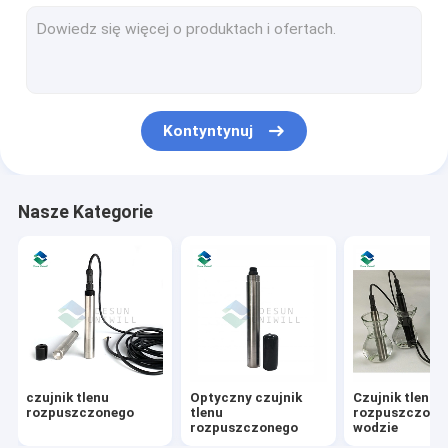
Czujnik NH4
Cyfrowy czujnik PH
Czujnik przewodności elektrycznej
Kontyntynuj
Czujnik oleju w wodzie
Czujnik mętności wody
Nasze Kategorie
Wieloparametrowa sonda jakości wody
Czujnik zawiesiny ciał stałych
Niebiesko-zielony czujnik alg
Czujnik potencjału redukcji utleniania
czujnik tlenu
Optyczny czujnik
Czujnik tlenu
Czujnik azotanu wody
rozpuszczonego
tlenu
rozpuszczone
rozpuszczonego
wodzie