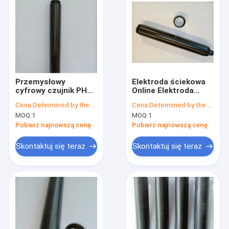
Przemysłowy
Elektroda ściekowa
cyfrowy czujnik PH
Online Elektroda
Elektroda
cyfrowa ph z
Cena:
Determined by the number of specific orders
Cena:
Determined by the number of specific orders
kompozytowa online
możliwością
MOQ:
1
MOQ:
1
do ścieków
dostosowania 6 V
NTC
Pobierz najnowszą cenę
Pobierz najnowszą cenę
Skontaktuj się teraz
Skontaktuj się teraz
Dom
Produkty
O nas