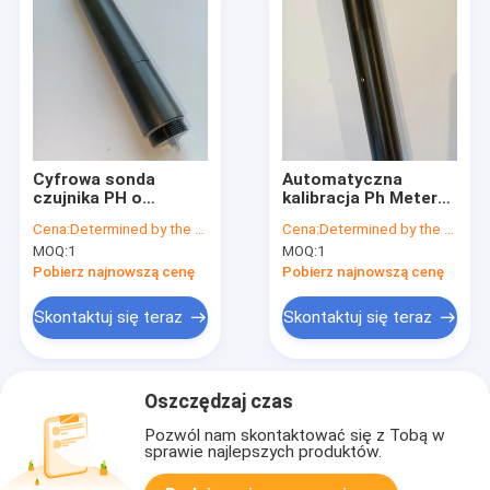
Cyfrowa sonda
Automatyczna
czujnika PH o
kalibracja Ph Meter
wysokiej dokładności
Sensor Przenośny
Cena:
Determined by the number of specific orders
Cena:
Determined by the number of specific orders
Jednorazowego
wodoodporny basen
MOQ:
1
MOQ:
1
użytku Industrial
Online 12V DC
Pobierz najnowszą cenę
Pobierz najnowszą cenę
Skontaktuj się teraz
Skontaktuj się teraz
Oszczędzaj czas
Pozwól nam skontaktować się z Tobą w
sprawie najlepszych produktów.