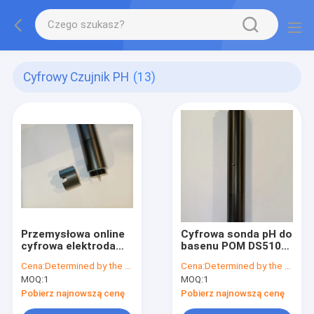
Cyfrowy Czujnik PH
(13)
Przemysłowa online
Cyfrowa sonda pH do
cyfrowa elektroda
basenu POM DS510
czujnika pH POM
Wysoka temperatura
Cena:
Determined by the number of specific orders
Cena:
Determined by the number of specific orders
Pure Warter
MOQ:
1
MOQ:
1
Treament
Pobierz najnowszą cenę
Pobierz najnowszą cenę