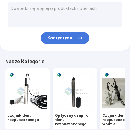
Czujnik NH4
Cyfrowy czujnik PH
Czujnik przewodności elektrycznej
Kontyntynuj
Czujnik oleju w wodzie
Czujnik mętności wody
Nasze Kategorie
Wieloparametrowa sonda jakości wody
Czujnik zawiesiny ciał stałych
Niebiesko-zielony czujnik alg
Czujnik potencjału redukcji utleniania
czujnik tlenu
Optyczny czujnik
Czujnik tlenu
Czujnik azotanu wody
rozpuszczonego
tlenu
rozpuszczone
rozpuszczonego
wodzie