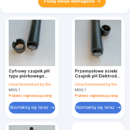
Podaj swoje wymagania
Cyfrowy czujnik pH
Przemysłowe ścieki
typu piórkowego
Czujnik pH Elektroda
Przenośny miernik
Odsiarczanie
Cena:
Determined by the number of specific orders
Cena:
Determined by the number of specific orders
pH 12ph RS485
elektrody ORP 0,01
MOQ:
1
MOQ:
1
ph
Pobierz najnowszą cenę
Pobierz najnowszą cenę
Skontaktuj się teraz
Skontaktuj się teraz