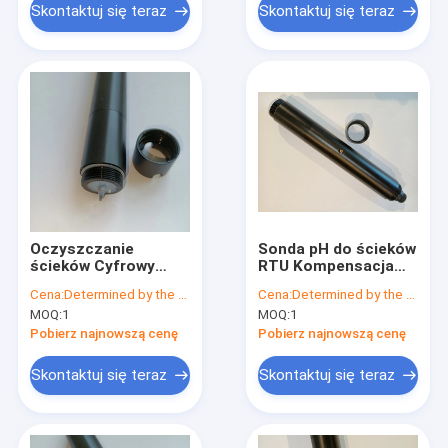
Skontaktuj się teraz
Skontaktuj się teraz
Oczyszczanie
Sonda pH do ścieków
ścieków Cyfrowy
RTU Kompensacja
czujnik PH 14pH,
temperatury OEM
Cena:
Determined by the number of specific orders
Cena:
Determined by the number of specific orders
kompensacja
MOQ:
1
MOQ:
1
temperatury czujnika
PH
Pobierz najnowszą cenę
Pobierz najnowszą cenę
Skontaktuj się teraz
Skontaktuj się teraz