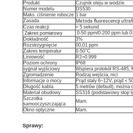
Produkt
Czujnik oleju w wodzie
Numer modelu
DS530
Maks. ciśnienie robocze
1 bar
Zasada
Metoda fluorescencji ultraf
Czas reakcji
< 5 sekund
Zakres pomiarowy
0-50 ppm/0-200 ppm lub 0
Dokładność
3%
Rozstrzygnięcie
00,01 ppm
Zakres temperatur
0-50°C
Liniowość
R2>0.999
Poziom ochrony
IP68
sygnał wyjściowy
Wspiera protokół RS-485
Zgromadzenie
Rodzaj wejścia, nici
Informacje o mocy
Prąd stały 6~12V, prąd < 50
Długość kabla
5 metrów (default), można
Materiał obudowy
SS316 (podstawowy stop t
Szczotka
Mam.
samooczyszczająca
Okno optyczne
Mam.
Sprawy: