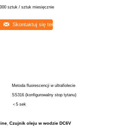
000 sztuk / sztuk miesięcznie
Skontaktuj się teraz
Metoda fluorescencji w ultrafiolecie
SS316 (konfigurowalny stop tytanu)
＜5 sek
ine
Czujnik oleju w wodzie DC6V
,