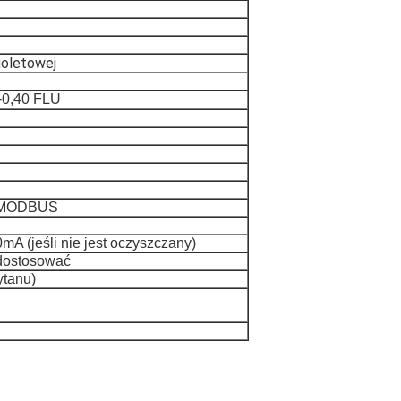
ioletowej
-0,40 FLU
, MODBUS
mA (jeśli nie jest oczyszczany)
 dostosować
ytanu)