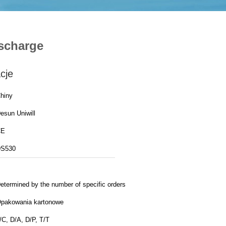
ischarge
cje
hiny
esun Uniwill
CE
S530
etermined by the number of specific orders
pakowania kartonowe
/C, D/A, D/P, T/T