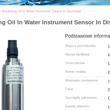
 Monitoring Oil In Water Instrument Sensor In Discharge
g Oil In Water Instrument Sensor In D
Podstawowe informa
Miejsce pochodzenia:
C
Nazwa handlowa:
D
Orzecznictwo:
Numer modelu:
D
Minimalne zamówienie:
1
Cena:
D
Szczegóły pakowania:
O
Zasady płatności:
L