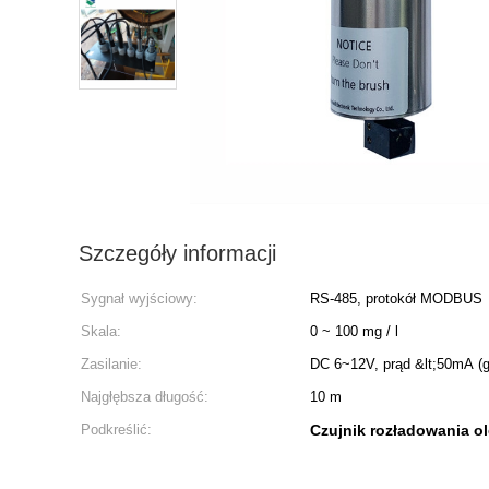
Szczegóły informacji
Sygnał wyjściowy:
RS-485, protokół MODBUS
Skala:
0 ~ 100 mg / l
Zasilanie:
DC 6~12V, prąd &lt;50mA (g
Najgłębsza długość:
10 m
Podkreślić:
Czujnik rozładowania o