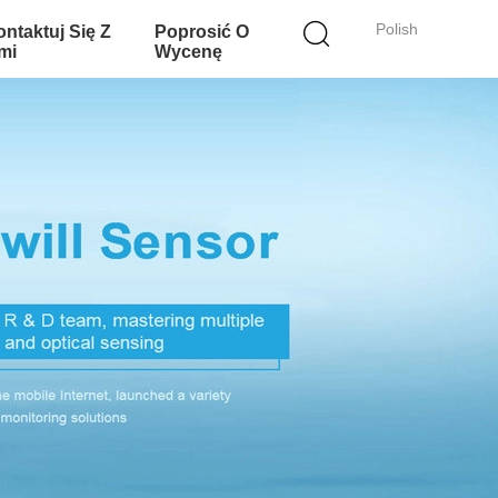
Polish
ntaktuj Się Z
Poprosić O
mi
Wycenę