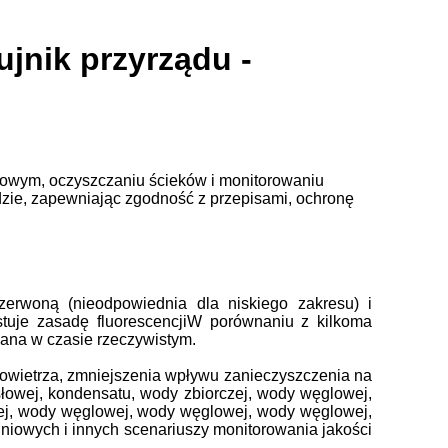
jnik przyrządu -
azowym, oczyszczaniu ścieków i monitorowaniu
zie, zapewniając zgodność z przepisami, ochronę
erwoną (nieodpowiednia dla niskiego zakresu) i
ystuje zasadę fluorescencjiW porównaniu z kilkoma
ana w czasie rzeczywistym.
owietrza, zmniejszenia wpływu zanieczyszczenia na
słowej, kondensatu, wody zbiorczej, wody węglowej,
j, wody węglowej, wody węglowej, wody węglowej,
iowych i innych scenariuszy monitorowania jakości