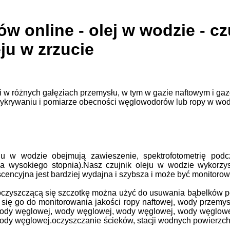
 online - olej w wodzie - czu
ju w zrzucie
i w różnych gałęziach przemysłu, w tym w gazie naftowym i g
wykrywaniu i pomiarze obecności węglowodorów lub ropy w wod
 w wodzie obejmują zawieszenie, spektrofotometrię podcz
 dla wysokiego stopnia).Nasz czujnik oleju w wodzie wykorz
ncyjna jest bardziej wydajna i szybsza i może być monitorow
moczyszczącą się szczotkę można użyć do usuwania bąbelków p
 się go do monitorowania jakości ropy naftowej, wody przemy
ody węglowej, wody węglowej, wody węglowej, wody węglowe
dy węglowej.oczyszczanie ścieków, stacji wodnych powierzchn