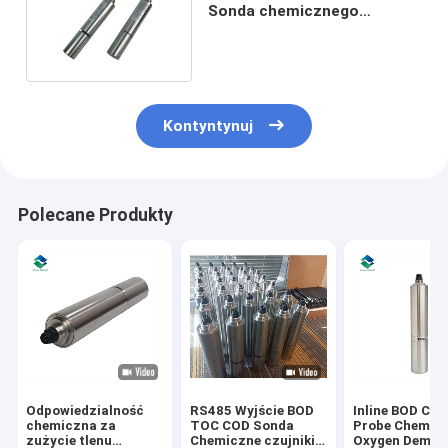
Sonda chemicznego
zapotrzebowania na tlen
Kontyntynuj
Polecane Produkty
Odpowiedzialność
RS485 Wyjście BOD
Inline BOD CO
chemiczna za
TOC COD Sonda
Probe Chemica
zużycie tlenu
Chemiczne czujniki
Oxygen Deman