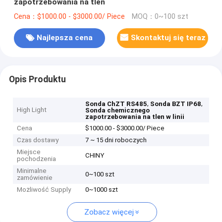
zapotrzebowania na tlen
Cena：$1000.00 - $3000.00/ Piece
MOQ：0~100 szt
Najlepsza cena
Skontaktuj się teraz
Opis Produktu
,
,
Sonda ChZT RS485
Sonda BZT IP68
High Light
Sonda chemicznego
zapotrzebowania na tlen w linii
Cena
$1000.00 - $3000.00/ Piece
Czas dostawy
7 ~ 15 dni roboczych
Miejsce
CHINY
pochodzenia
Minimalne
0~100 szt
zamówienie
Możliwość Supply
0~1000 szt
Zobacz więcej