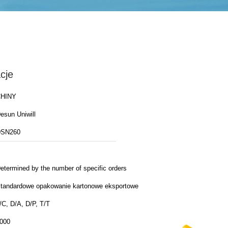
cje
HINY
esun Uniwill
SN260
etermined by the number of specific orders
tandardowe opakowanie kartonowe eksportowe
/C, D/A, D/P, T/T
000