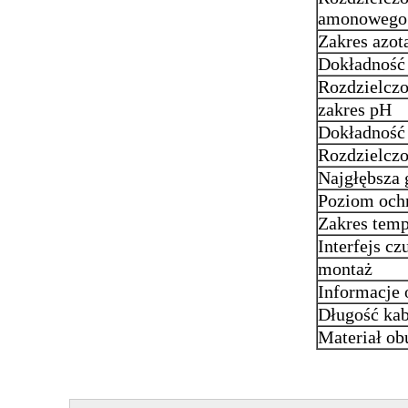
amonowego
Zakres azo
Dokładność
Rozdzielcz
zakres pH
Dokładność
Rozdzielcz
Najgłębsza 
Poziom och
Zakres temp
Interfejs cz
montaż
Informacje 
Długość kab
Materiał o