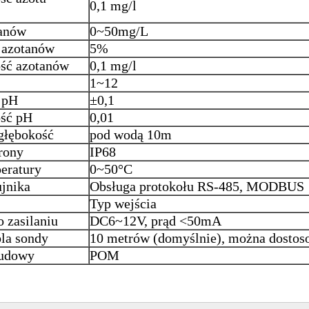
0,1 mg/l
tanów
0~50mg/L
 azotanów
5%
ość azotanów
0,1 mg/l
1~12
 pH
±0,1
ość pH
0,01
głębokość
pod wodą 10m
rony
IP68
eratury
0~50°C
ujnika
Obsługa protokołu RS-485, MODBUS
Typ wejścia
o zasilaniu
DC6~12V, prąd <50mA
la sondy
10 metrów (domyślnie), można dostos
budowy
POM