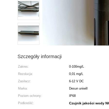
Szczegóły informacji
Zakres:
0-100mg/L
Rezolucja:
0,01 mg/L
Zasilacz:
6-12 V DC
Marka:
Desun uniwill
Poziom ochrony:
IP68
Podkreślić:
Czujnik jakości wody N