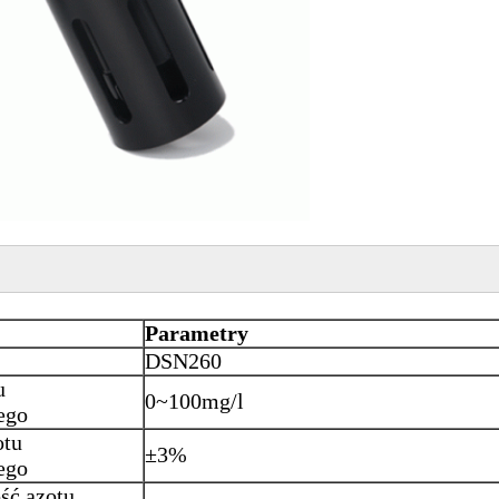
Parametry
DSN260
u
0~100mg/l
ego
otu
±
3%
ego
ść azotu