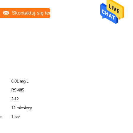
Skontaktuj się teraz
0,01 mg/L
RS-485
2-12
12 miesięcy
e:
1 bar