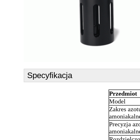
Specyfikacja
Przedmiot
Model
Zakres azot
amoniakaln
Precyzja az
amoniakaln
Rozdzielczo