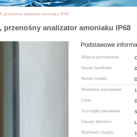
h4, przenośny analizator amoniaku IP68
4, przenośny analizator amoniaku IP68
Podstawowe informa
Miejsce pochodzenia:
C
Nazwa handlowa:
D
Numer modelu:
D
Minimalne zamówienie:
1
Cena:
D
Szczegóły pakowania:
S
Zasady płatności:
L
Możliwość Supply:
1