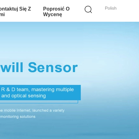
Polish
ntaktuj Się Z
Poprosić O
mi
Wycenę